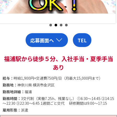
応募画面へ
TEL
福浦駅から徒歩５分、入社手当・夏季手当
あり
給与：
時給1,900円+交通費750円/日（月最大15,000円まで）
勤務地：
神奈川県 横浜市金沢区
勤務地詳細：
福浦
勤務時間：
3交代制（実働7.25h、残業なし）
①6:30～14:45
②14:15
～22:30
③22:30～6:45
1週間ごと交代
研修期間は9:00～17:15
雇用形態：
派遣