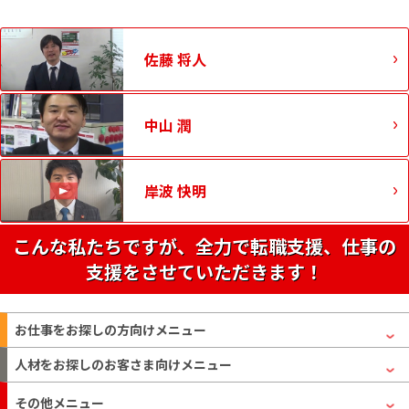
佐藤 将人
中山 潤
岸波 快明
こんな私たちですが、全力で転職支援、仕事の
支援をさせていただきます！
お仕事をお探しの方
向けメニュー
人材をお探しのお客さま
向けメニュー
その他メニュー