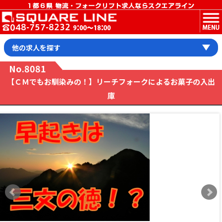
MENU
他の求人を探す
No.8081
【ＣＭでもお馴染みの！】リーチフォークによるお菓子の入出
庫