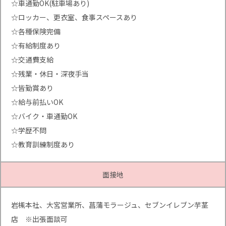
☆車通勤OK(駐車場あり)
☆ロッカー、更衣室、食事スペースあり
☆各種保険完備
☆有給制度あり
☆交通費支給
☆残業・休日・深夜手当
☆皆勤賞あり
☆給与前払いOK
☆バイク・車通勤OK
☆学歴不問
☆教育訓練制度あり
面接地
岩槻本社、大宮営業所、菖蒲モラージュ、セブンイレブン芋茎
店 ※出張面談可