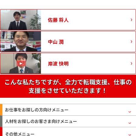
佐藤 将人
中山 潤
岸波 快明
こんな私たちですが、全力で転職支援、仕事の
支援をさせていただきます！
お仕事をお探しの方
向けメニュー
人材をお探しのお客さま
向けメニュー
その他メニュー