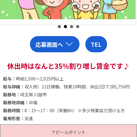
応募画面へ
TEL
休出時はなんと35%割り増し賃金です♪
給与：
時給1,500～2,025円以上
給与詳細：
収入例）21日稼働、残業10時間、休出2日で285,750円
勤務地：
埼玉県 川越市
勤務地詳細：
中福
勤務時間：
8：15～17：00（実働8h）
※多少残業協力頂ける方
雇用形態：
派遣
アピールポイント