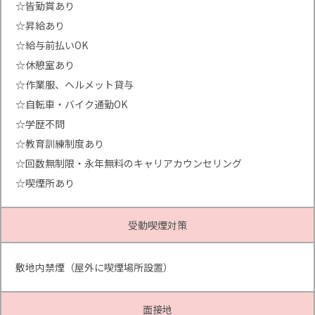
☆皆勤賞あり
☆昇給あり
☆給与前払いOK
☆休憩室あり
☆作業服、ヘルメット貸与
☆自転車・バイク通勤OK
☆学歴不問
☆教育訓練制度あり
☆回数無制限・永年無料のキャリアカウンセリング
☆喫煙所あり
受動喫煙対策
敷地内禁煙（屋外に喫煙場所設置）
面接地