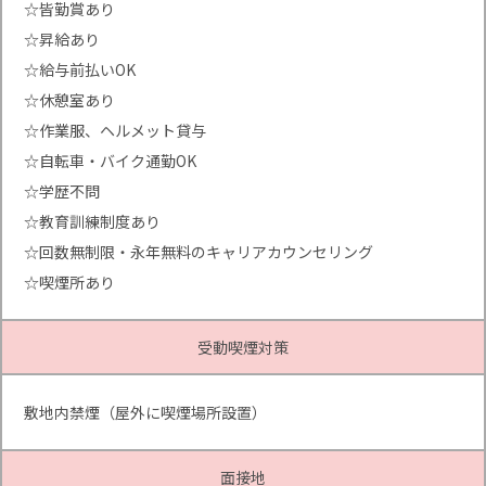
☆皆勤賞あり
☆昇給あり
☆給与前払いOK
☆休憩室あり
☆作業服、ヘルメット貸与
☆自転車・バイク通勤OK
☆学歴不問
☆教育訓練制度あり
☆回数無制限・永年無料のキャリアカウンセリング
☆喫煙所あり
受動喫煙対策
敷地内禁煙（屋外に喫煙場所設置）
面接地