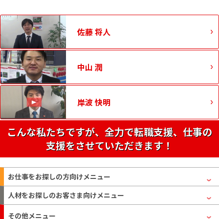
佐藤 将人
中山 潤
岸波 快明
こんな私たちですが、全力で転職支援、仕事の
支援をさせていただきます！
お仕事をお探しの方
向けメニュー
人材をお探しのお客さま
向けメニュー
その他メニュー