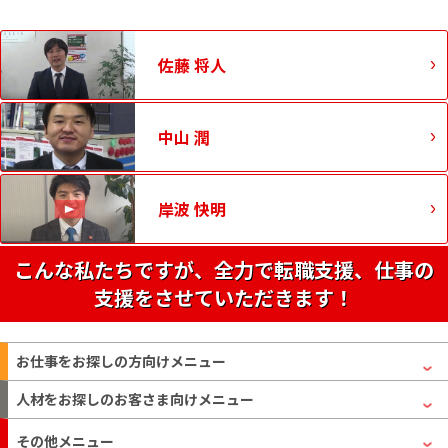
佐藤 将人
中山 潤
岸波 快明
こんな私たちですが、全力で転職支援、仕事の
支援をさせていただきます！
お仕事をお探しの方
向けメニュー
人材をお探しのお客さま
向けメニュー
その他メニュー