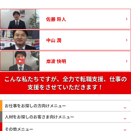
佐藤 将人
中山 潤
岸波 快明
こんな私たちですが、全力で転職支援、仕事の
支援をさせていただきます！
お仕事をお探しの方
向けメニュー
人材をお探しのお客さま
向けメニュー
その他メニュー