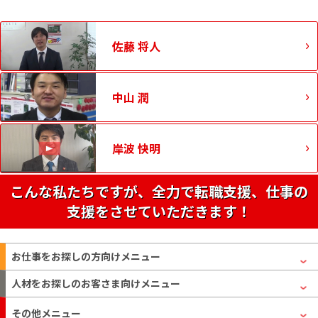
佐藤 将人
中山 潤
岸波 快明
こんな私たちですが、全力で転職支援、仕事の
支援をさせていただきます！
お仕事をお探しの方
向けメニュー
人材をお探しのお客さま
向けメニュー
その他メニュー