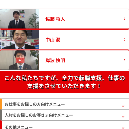
佐藤 将人
中山 潤
岸波 快明
こんな私たちですが、全力で転職支援、仕事の
支援をさせていただきます！
お仕事をお探しの方
向けメニュー
人材をお探しのお客さま
向けメニュー
その他メニュー