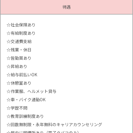
待遇
☆社会保険あり
☆有給制度あり
☆交通費支給
☆残業・休日
☆皆勤賞あり
☆昇給あり
☆給与前払いOK
☆休憩室あり
☆作業服、ヘルメット貸与
☆車・バイク通勤OK
☆学歴不問
☆教育訓練制度あり
☆回数無制限・永年無料のキャリアカウンセリング
☆屋内に喫煙所あり（電子タバコのみ）