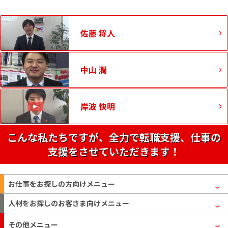
佐藤 将人
中山 潤
岸波 快明
こんな私たちですが、全力で転職支援、仕事の
支援をさせていただきます！
お仕事をお探しの方
向けメニュー
人材をお探しのお客さま
向けメニュー
その他メニュー