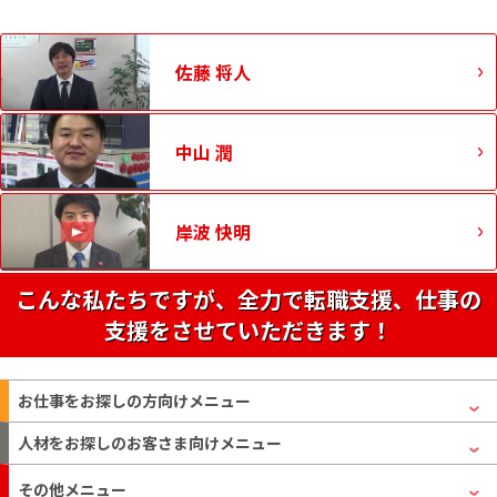
佐藤 将人
中山 潤
岸波 快明
こんな私たちですが、全力で転職支援、仕事の
支援をさせていただきます！
お仕事をお探しの方
向けメニュー
人材をお探しのお客さま
向けメニュー
その他メニュー