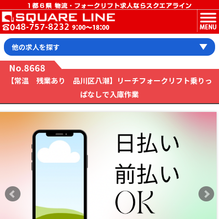
MENU
他の求人を探す
No.8668
【常温 残業あり 品川区八潮】リーチフォークリフト乗りっ
ぱなしで入庫作業