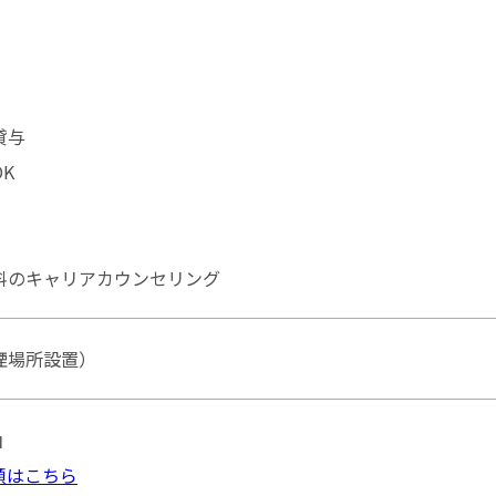
貸与
K
料のキャリアカウンセリング
煙場所設置）
山
順はこちら