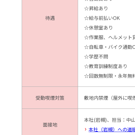
☆昇給あり
待遇
☆給与前払いOK
☆休憩室あり
☆作業服、ヘルメット
☆自転車・バイク通勤O
☆学歴不問
☆教育訓練制度あり
☆回数無制限・永年無
受動喫煙対策
敷地内禁煙（屋外に喫
本社(岩槻)、担当：中
面接地
本社（岩槻）への道