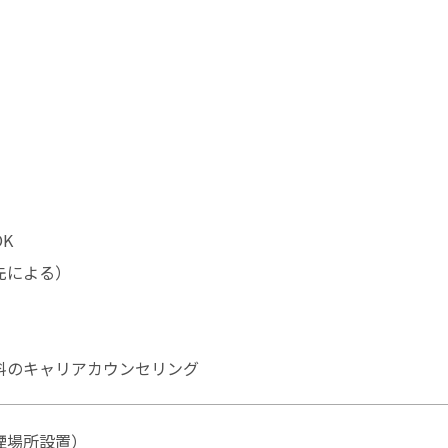
K
先による）
料のキャリアカウンセリング
煙場所設置）