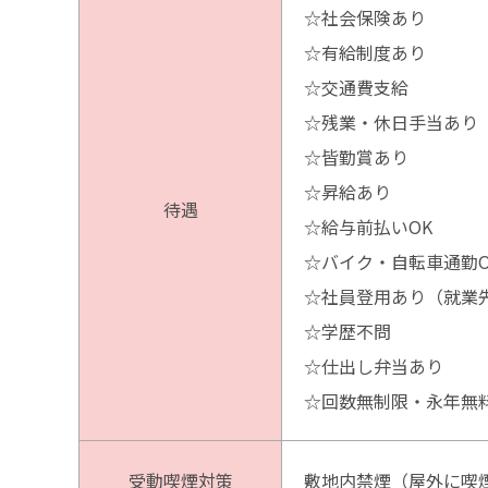
☆社会保険あり
☆有給制度あり
☆交通費支給
☆残業・休日手当あり
☆皆勤賞あり
☆昇給あり
待遇
☆給与前払いOK
☆バイク・自転車通勤O
☆社員登用あり（就業
☆学歴不問
☆仕出し弁当あり
☆回数無制限・永年無
受動喫煙対策
敷地内禁煙（屋外に喫