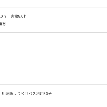
.0ｈ 実働8.0ｈ
業有
 川崎駅より公共バス利用30分