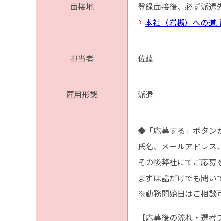
面接地
登録面接後、必ず派遣
本社（岩槻）への道
担当者
佐藤
雇用形態
派遣
◆「応募する」ボタンか
氏名、メールアドレス
その後弊社にてご応募
まずは話だけでも聞い
※勤務開始日はご相談
【応募後の流れ・選考