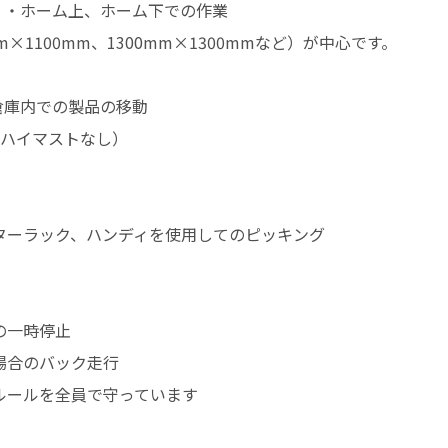
・・・ホーム上、ホーム下での作業
m×1100mm、1300mm×1300mmなど）が中心です。
・倉庫内での製品の移動
（ハイマストなし）
ターラック、ハンディを使用してのピッキング
】
の一時停止
場合のバック走行
ルールを全員で守っています