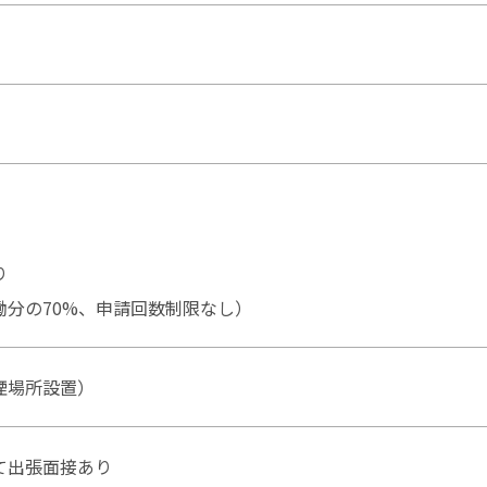
り
働分の70%、申請回数制限なし）
煙場所設置）
て出張面接あり