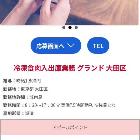
応募画面へ
TEL
冷凍食肉入出庫業務 グランド 大田区
給与：
時給1,800円
勤務地：
東京都 大田区
勤務地詳細：
城南島
勤務時間：
8：30～17：00
※実働7.5時間勤務
※残業あり
雇用形態：
派遣
アピールポイント