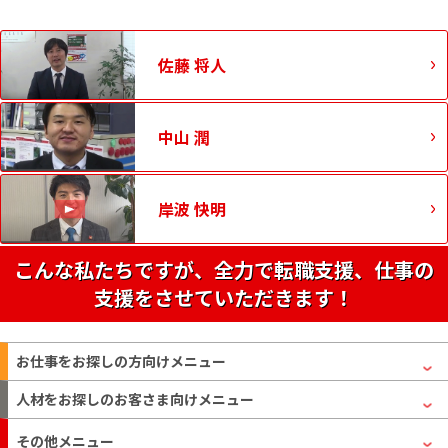
佐藤 将人
中山 潤
岸波 快明
こんな私たちですが、全力で転職支援、仕事の
支援をさせていただきます！
お仕事をお探しの方
向けメニュー
人材をお探しのお客さま
向けメニュー
その他メニュー