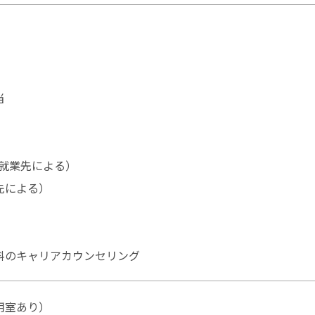
当
（就業先による）
先による）
料のキャリアカウンセリング
用室あり）