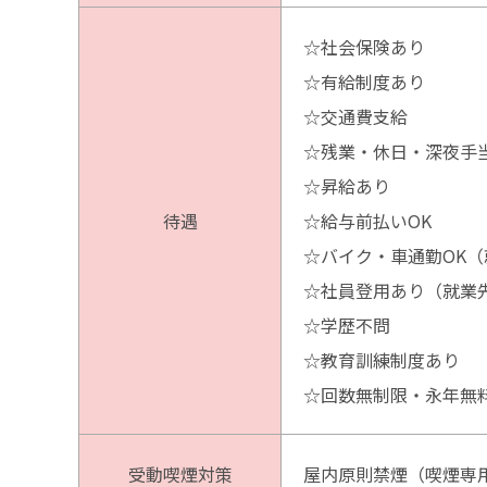
☆社会保険あり
☆有給制度あり
☆交通費支給
☆残業・休日・深夜手
☆昇給あり
待遇
☆給与前払いOK
☆バイク・車通勤OK
☆社員登用あり（就業
☆学歴不問
☆教育訓練制度あり
☆回数無制限・永年無
受動喫煙対策
屋内原則禁煙（喫煙専