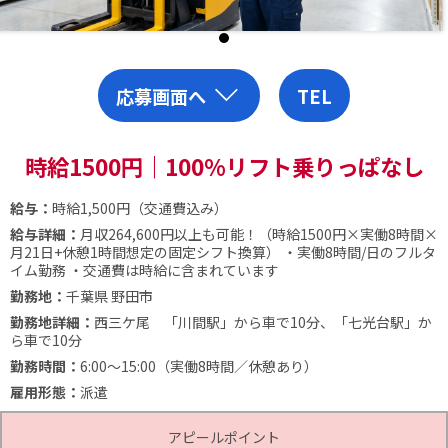
応募画面へ
TEL
時給1500円｜100%リフト乗りっぱなし
給与：
時給1,500円（交通費込み）
給与詳細：
月収264,600円以上も可能！（時給1500円×実働8時間×
月21日+休憩1時間想定の固定シフト換算）
・実働8時間/日のフルタ
イム勤務
・交通費は時給に含まれています
勤務地：
千葉県 野田市
勤務地詳細：
西三ケ尾 「川間駅」から車で10分、「七光台駅」か
ら車で10分
勤務時間：
6:00～15:00（実働8時間／休憩あり）
雇用形態：
派遣
アピールポイント