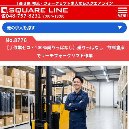
MENU
他の求人を探す
No.8776
【手作業ゼロ・100%乗りっぱなし】乗りっぱなし 飲料倉庫
でリーチフォークリフト作業