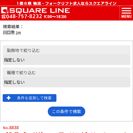
MENU
検索結果：
川口市
2
件
勤務地
で絞り込む
職種
で絞り込む
条件を追加して検索
この条件で検索
.8838
No