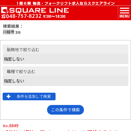
MENU
検索結果：
川越市
3
件
勤務地
で絞り込む
職種
で絞り込む
条件を追加して検索
この条件で検索
.8849
No