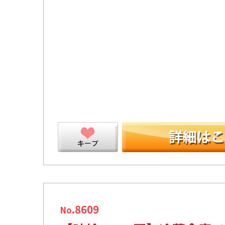
ープ
.8609
No