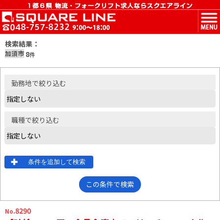
MENU
検索結果：
加須市
8
件
勤務地
で絞り込む
職種
で絞り込む
条件を追加して検索
この条件で検索
.8290
No