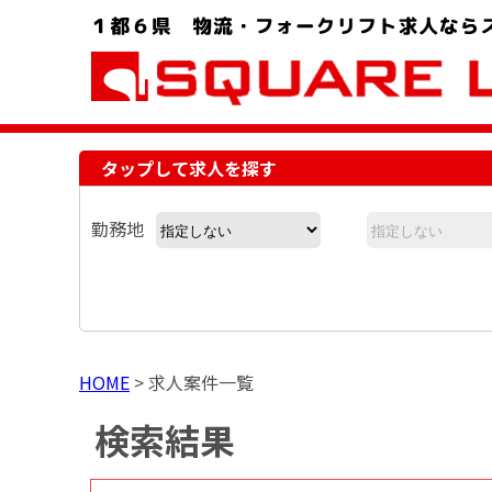
お問い合わせ電話番号：048-757-8232 受付時間 9:00 ～ 18:00
タップして求人を探す
勤務地
HOME
>
求人案件一覧
検索結果