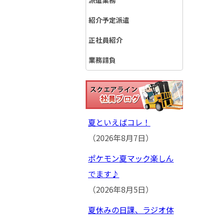
派遣業務
紹介予定派遣
正社員紹介
業務請負
夏といえばコレ！
（2026年8月7日）
ポケモン夏マック楽しん
でます♪
（2026年8月5日）
夏休みの日課、ラジオ体