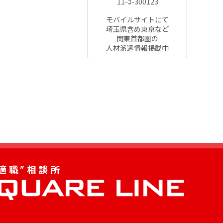
11-ﾕ-300123
モバイルサイトにて
埼玉県含め東京など
関東首都圏の
人材派遣情報掲載中