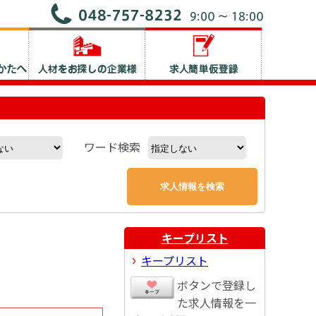
ワード検索
キープリスト
キープリスト
ボタンで登録し
た求人情報を一