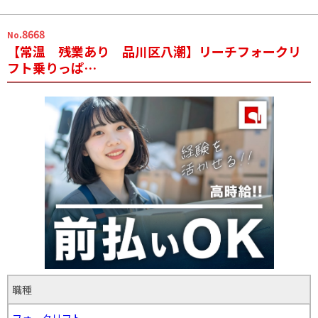
.8668
No
【常温 残業あり 品川区八潮】リーチフォークリ
フト乗りっぱ…
職種
フォークリフト