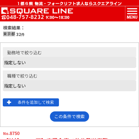
MENU
検索結果：
東京都
32
件
勤務地
で絞り込む
職種
で絞り込む
条件を追加して検索
この条件で検索
.8750
No