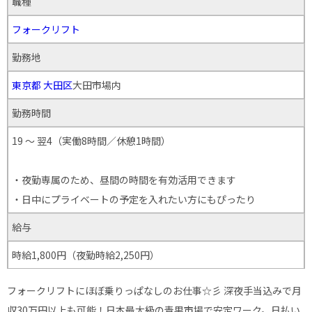
職種
フォークリフト
勤務地
東京都
大田区
大田市場内
勤務時間
19 ～ 翌4（実働8時間／休憩1時間）
・夜勤専属のため、昼間の時間を有効活用できます
・日中にプライベートの予定を入れたい方にもぴったり
給与
時給1,800円（夜勤時給2,250円）
フォークリフトにほぼ乗りっぱなしのお仕事☆彡 深夜手当込みで月
収30万円以上も可能！日本最大級の青果市場で安定ワーク。日払い