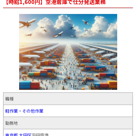
【時給1,600円】空港倉庫で仕分発送業務
職種
軽作業・その他作業
勤務地
東京都
大田区
羽田空港