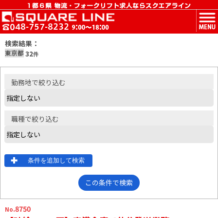
MENU
検索結果：
東京都
32
件
勤務地
で絞り込む
職種
で絞り込む
条件を追加して検索
この条件で検索
.8750
No