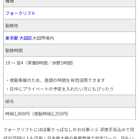
職種
フォークリフト
勤務地
東京都
大田区
大田市場内
勤務時間
19 ～ 翌4（実働8時間／休憩1時間）
・夜勤専属のため、昼間の時間を有効活用できます
・日中にプライベートの予定を入れたい方にもぴったり
給与
時給1,800円（夜勤時給2,250円）
フォークリフトにほぼ乗りっぱなしのお仕事☆彡 深夜手当込みで月
収30万円以上も可能！日本最大級の青果市場で安定ワーク。日払い