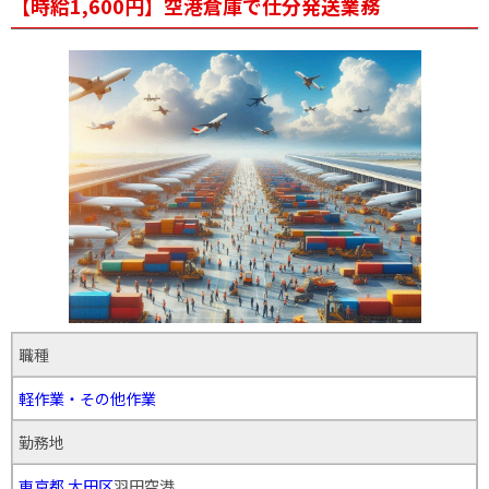
【時給1,600円】空港倉庫で仕分発送業務
職種
軽作業・その他作業
勤務地
東京都
大田区
羽田空港