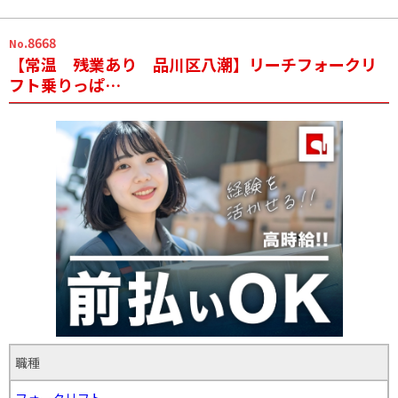
.8668
No
【常温 残業あり 品川区八潮】リーチフォークリ
フト乗りっぱ…
職種
フォークリフト