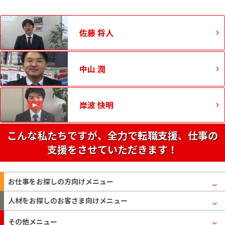
佐藤 将人
中山 潤
岸波 快明
こんな私たちですが、全力で転職支援、仕事の
支援をさせていただきます！
お仕事をお探しの方
向けメニュー
人材をお探しのお客さま
向けメニュー
その他メニュー