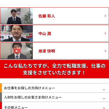
佐藤 将人
中山 潤
岸波 快明
こんな私たちですが、全力で転職支援、仕事の
支援をさせていただきます！
お仕事をお探しの方
向けメニュー
人材をお探しのお客さま
向けメニュー
その他メニュー