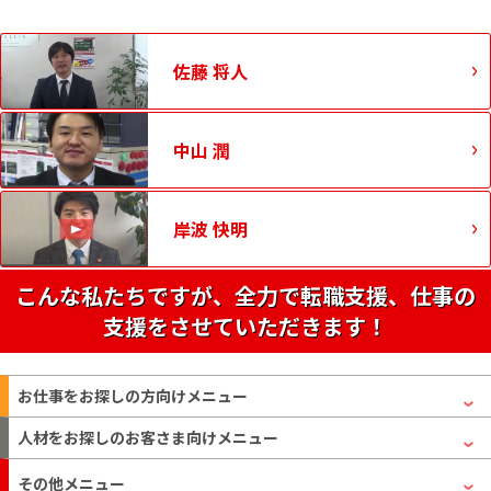
佐藤 将人
中山 潤
岸波 快明
こんな私たちですが、全力で転職支援、仕事の
支援をさせていただきます！
お仕事をお探しの方
向けメニュー
人材をお探しのお客さま
向けメニュー
その他メニュー