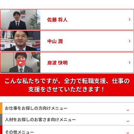
佐藤 将人
中山 潤
岸波 快明
こんな私たちですが、全力で転職支援、仕事の
支援をさせていただきます！
お仕事をお探しの方
向けメニュー
人材をお探しのお客さま
向けメニュー
その他メニュー