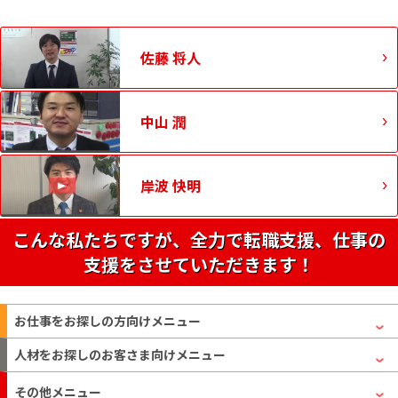
佐藤 将人
中山 潤
岸波 快明
こんな私たちですが、全力で転職支援、仕事の
支援をさせていただきます！
お仕事をお探しの方
向けメニュー
人材をお探しのお客さま
向けメニュー
その他メニュー