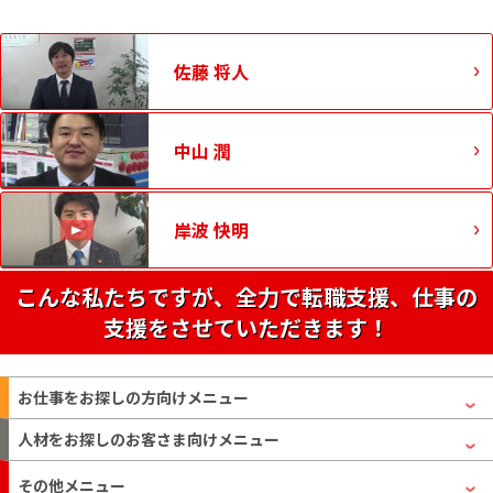
佐藤 将人
中山 潤
岸波 快明
こんな私たちですが、全力で転職支援、仕事の
支援をさせていただきます！
お仕事をお探しの方
向けメニュー
人材をお探しのお客さま
向けメニュー
その他メニュー