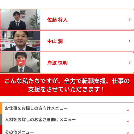
佐藤 将人
中山 潤
岸波 快明
こんな私たちですが、全力で転職支援、仕事の
支援をさせていただきます！
お仕事をお探しの方
向けメニュー
人材をお探しのお客さま
向けメニュー
その他メニュー