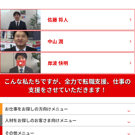
佐藤 将人
中山 潤
岸波 快明
こんな私たちですが、全力で転職支援、仕事の
支援をさせていただきます！
お仕事をお探しの方
向けメニュー
人材をお探しのお客さま
向けメニュー
その他メニュー