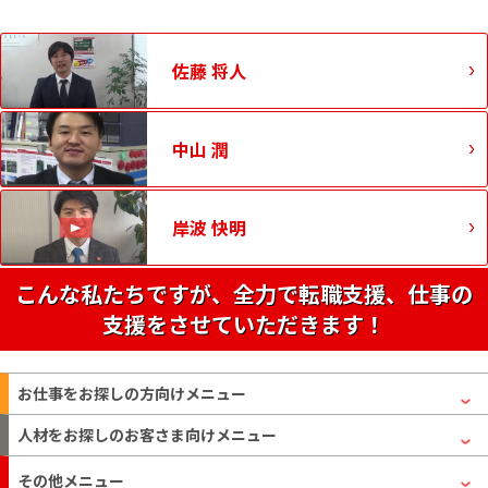
佐藤 将人
中山 潤
岸波 快明
こんな私たちですが、全力で転職支援、仕事の
支援をさせていただきます！
お仕事をお探しの方
向けメニュー
人材をお探しのお客さま
向けメニュー
その他メニュー