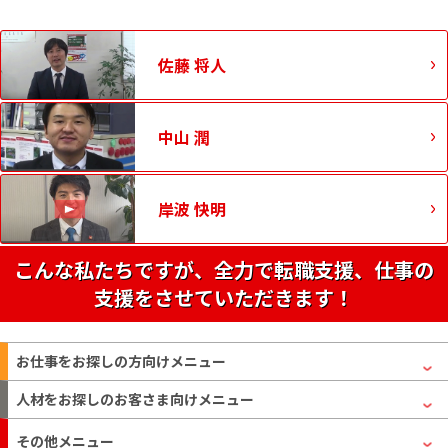
佐藤 将人
中山 潤
岸波 快明
こんな私たちですが、全力で転職支援、仕事の
支援をさせていただきます！
お仕事をお探しの方
向けメニュー
人材をお探しのお客さま
向けメニュー
その他メニュー