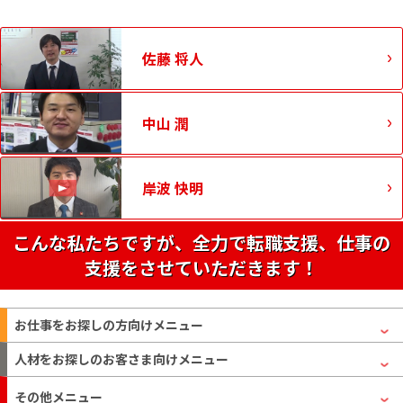
佐藤 将人
中山 潤
岸波 快明
こんな私たちですが、全力で転職支援、仕事の
支援をさせていただきます！
お仕事をお探しの方
向けメニュー
人材をお探しのお客さま
向けメニュー
その他メニュー