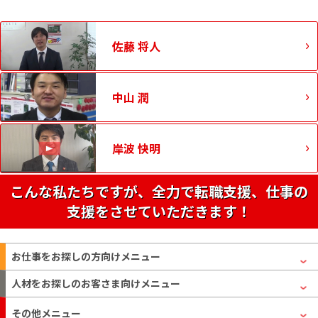
佐藤 将人
中山 潤
岸波 快明
こんな私たちですが、全力で転職支援、仕事の
支援をさせていただきます！
お仕事をお探しの方
向けメニュー
人材をお探しのお客さま
向けメニュー
その他メニュー