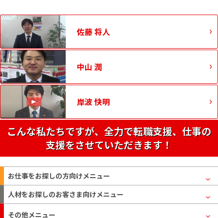
佐藤 将人
中山 潤
岸波 快明
こんな私たちですが、全力で転職支援、仕事の
支援をさせていただきます！
お仕事をお探しの方
向けメニュー
人材をお探しのお客さま
向けメニュー
その他メニュー