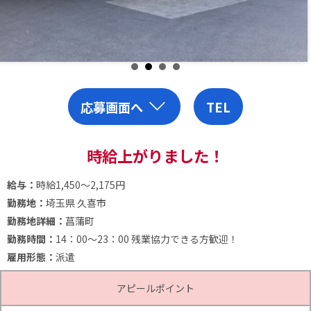
応募画面へ
TEL
時給上がりました！
給与：
時給1,450～2,175円
勤務地：
埼玉県 久喜市
勤務地詳細：
菖蒲町
勤務時間：
14：00～23：00
残業協力できる方歓迎！
雇用形態：
派遣
アピールポイント