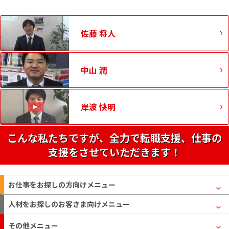
佐藤 将人
中山 潤
岸波 快明
こんな私たちですが、全力で転職支援、仕事の
支援をさせていただきます！
お仕事をお探しの方
向けメニュー
人材をお探しのお客さま
向けメニュー
その他メニュー