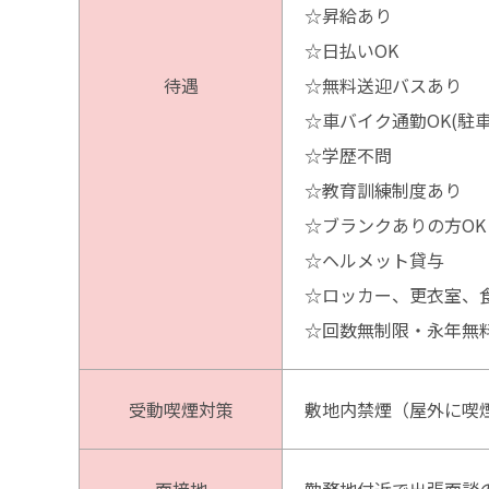
☆昇給あり
☆日払いOK
待遇
☆無料送迎バスあり
☆車バイク通勤OK(駐
☆学歴不問
☆教育訓練制度あり
☆ブランクありの方OK
☆ヘルメット貸与
☆ロッカー、更衣室、
☆回数無制限・永年無
受動喫煙対策
敷地内禁煙（屋外に喫