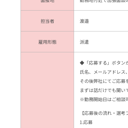
面接地
勤務地付近で出張面談
担当者
渡邉
雇用形態
派遣
◆「応募する」ボタンか
氏名、メールアドレス
その後弊社にてご応募
まずは話だけでも聞い
※勤務開始日はご相談
【応募後の流れ・選考
1.応募