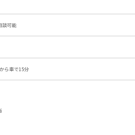
相談可能
から車で15分
当