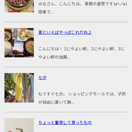
みなさん、こんにちは。 事務の島嵜です(๑❛ᴗ❛๑)
用事で...
夏といえばやっぱこれだね♪
こんにちは！ 1にやよい軒、2にやよい軒、3に
やよい軒の加藤...
七夕
もうすぐ七夕。 ショッピングモールでは、子供
が自由に書いて飾...
ちょっと奮発して買ったもの