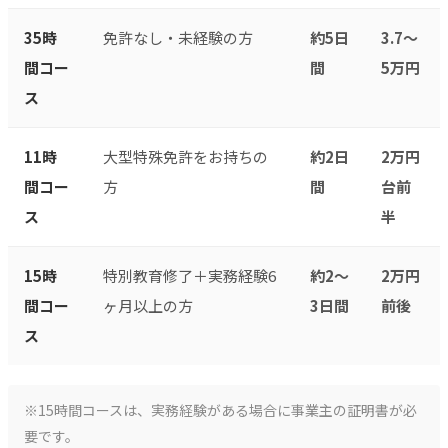
35時
免許なし・未経験の方
約5日
3.7〜
間コー
間
5万円
ス
11時
大型特殊免許をお持ちの
約2日
2万円
間コー
方
間
台前
ス
半
15時
特別教育修了＋実務経験6
約2〜
2万円
間コー
ヶ月以上の方
3日間
前後
ス
※15時間コースは、実務経験がある場合に事業主の証明書が必
要です。