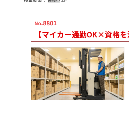
検索結果：
2
件
.8801
No
【マイカー通勤OK×資格