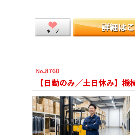
ープ
.8760
No
【日勤のみ／土日休み】機