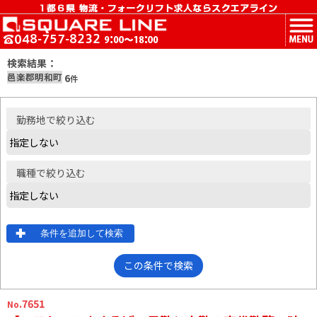
MENU
検索結果：
邑楽郡明和町
6
件
勤務地
で絞り込む
職種
で絞り込む
条件を追加して検索
この条件で検索
.7651
No