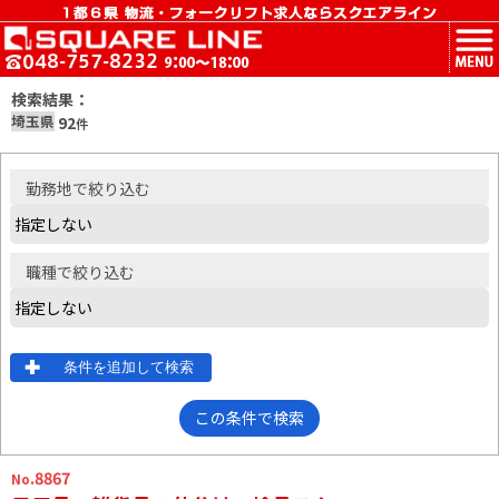
MENU
検索結果：
埼玉県
92
件
勤務地
で絞り込む
職種
で絞り込む
条件を追加して検索
この条件で検索
.8867
No